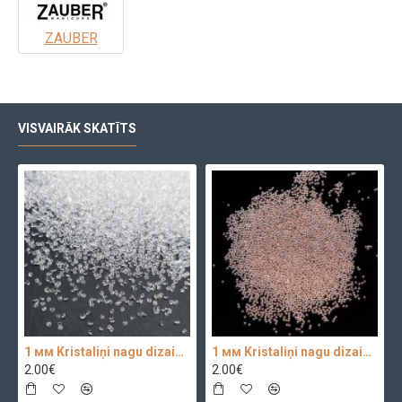
ZAUBER
VISVAIRĀK SKATĪTS
1 мм Kristaliņi nagu dizainam Crystal Clear Glass 100 pc.
1 мм Kristaliņi nagu dizainam 100 pc.
2.00€
2.00€