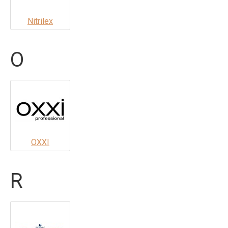
Nitrilex
O
OXXI
R