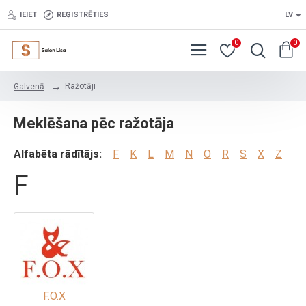
IEIET
REĢISTRĒTIES
LV
0
0
Ražotāji
Galvenā
Meklēšana pēc ražotāja
Alfabēta rādītājs:
F
K
L
M
N
O
R
S
X
Z
F
F.O.X