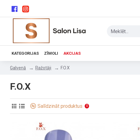
KATEGORIJAS
ZĪMOLI
AKCIJAS
Ražotāji
F.O.X
Galvenā
F.O.X
Salīdzināt produktus
0