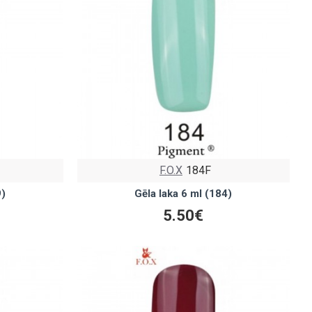
F.O.X
184F
9)
Gēla laka 6 ml (184)
5.50€