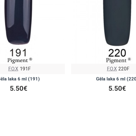
F.O.X
191F
F.O.X
220F
ēla laka 6 ml (191)
Gēla laka 6 ml (22
5.50€
5.50€