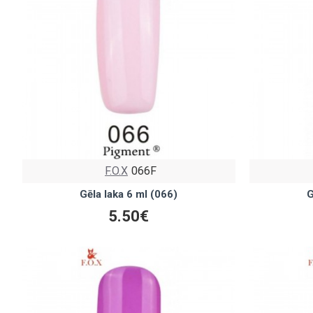
F.O.X
066F
Gēla laka 6 ml (066)
G
5.50€