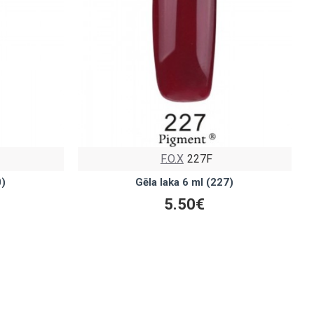
F.O.X
227F
0)
Gēla laka 6 ml (227)
5.50€