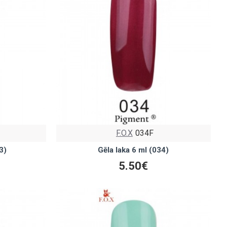
F.O.X
034F
3)
Gēla laka 6 ml (034)
5.50€