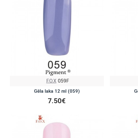
F.O.X
059F
Gēla laka 12 ml (059)
G
7.50€