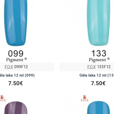
F.O.X
099F12
F.O.X
133F12
ēla laka 12 ml (099)
Gēla laka 12 ml (13
7.50€
7.50€