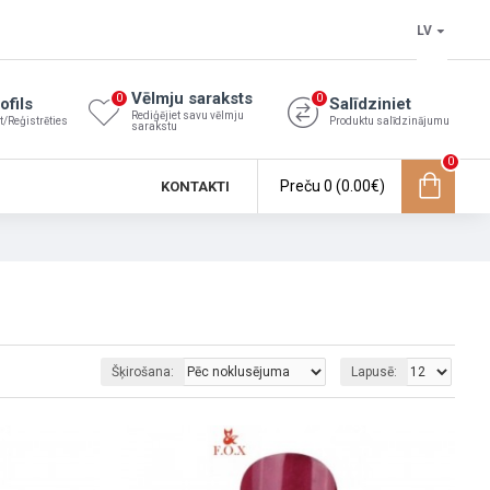
LV
Vēlmju saraksts
0
0
ofils
Salīdziniet
Rediģējiet savu vēlmju
et/Reģistrēties
Produktu salīdzinājumu
sarakstu
0
Preču 0 (0.00€)
KONTAKTI
Šķirošana:
Lapusē: