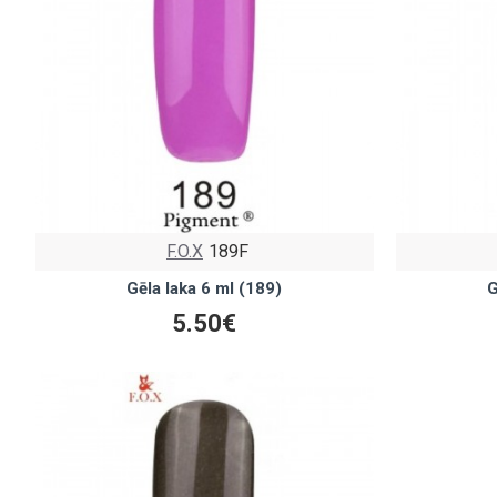
F.O.X
189F
Gēla laka 6 ml (189)
G
5.50€