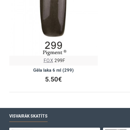
F.O.X
299F
Gēla laka 6 ml (299)
5.50€
VISVAIRĀK SKATĪTS