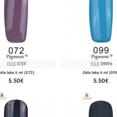
F.O.X
072F
F.O.X
099F6
ēla laka 6 ml (072)
Gēla laka 6 ml (09
5.50€
5.50€