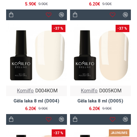
5.90€
6.20€
9.90€
9.90€
-37 %
-37 %
Komilfo
D004KOM
Komilfo
D005KOM
Gēla laka 8 ml (D004)
Gēla laka 8 ml (D005)
6.20€
6.20€
9.90€
9.90€
-37 %
JAUNUMS