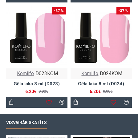
-37 %
-37 %
Komilfo
D023KOM
Komilfo
D024KOM
Gēla laka 8 ml (D023)
Gēla laka 8 ml (D024)
6.20€
6.20€
9.90€
9.90€
VISVAIRĀK SKATĪTS