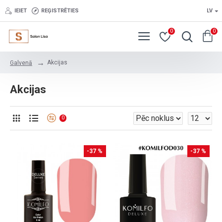
IEIET
REĢISTRĒTIES
LV
0
0
Akcijas
Galvenā
Akcijas
0
-37 %
-37 %