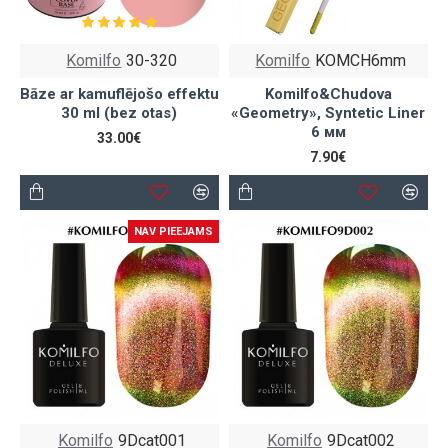
Komilfo
30-320
Komilfo
KOMCH6mm
Bāze ar kamuflējošo effektu
Komilfo&Chudova
30 ml (bez otas)
«Geometry», Syntetic Liner
6 мм
33.00€
7.90€
NAV PIEEJAMS
Komilfo
9Dcat001
Komilfo
9Dcat002